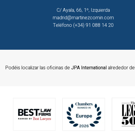
C/ Ayala, 66, 1º, Izquierda
madrid@martinezcomin.com
Teléfono (+34) 91 088 14 20
Podéis localizar las oficinas de
JPA International
alrededor d