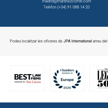
madrid@martinezcomin.com
Telèfon (+34) 91 088 14 20
Podeu localitzar les oficines de
JPA International
arreu de