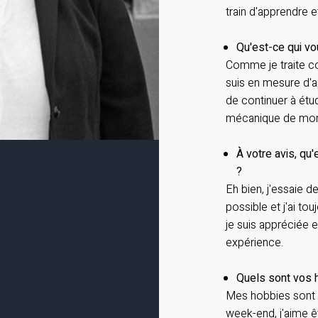
train d'apprendre 
Qu'est-ce qui vo
Comme je traite c
suis en mesure d'
de continuer à étud
mécanique de mon t
À votre avis, qu
?
Eh bien, j'essaie d
possible et j'ai tou
je suis appréciée 
expérience.
Quels sont vos 
Mes hobbies sont le
week-end, j'aime êt