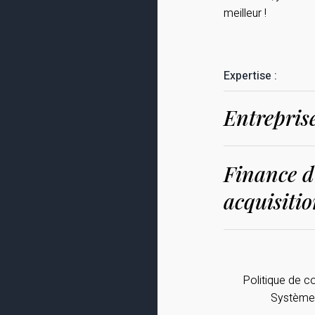
meilleur !
Expertise :
Entrepris
Finance d'
acquisiti
Politique de co
Système 