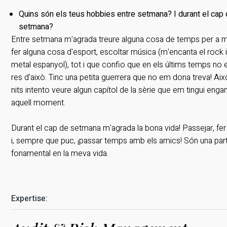
Quins són els teus hobbies entre setmana? I durant el cap
setmana?
Entre setmana m'agrada treure alguna cosa de temps per a mi, 
fer alguna cosa d'esport, escoltar música (m'encanta el rock i
metal espanyol), tot i que confio que en els últims temps no e
res d'això. Tinc una petita guerrera que no em dona treva! Això
nits intento veure algun capítol de la sèrie que em tingui eng
aquell moment.
Durant el cap de setmana m'agrada la bona vida! Passejar, fer
i, sempre que puc, ¡passar temps amb els amics! Són una par
fonamental en la meva vida.
Expertise: