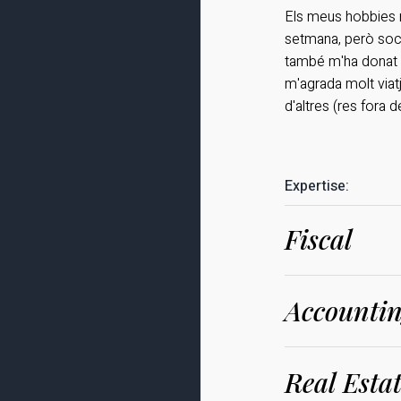
Els meus hobbies n
setmana, però soc 
també m'ha donat
m'agrada molt viatj
d'altres (res fora d
Expertise:
Fiscal
Accounti
Real Esta