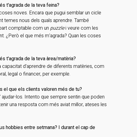
s t'agrada de la teva feina?
oses noves. Encara que pugui semblar un cicle
int temes nous dels quals aprendre. També
 part comptable com un
puzzle
i veure com les
nt. ¿Però el que més m'agrada? Quan les coses
.
s t'agrada de la teva àrea/matèria?
la capacitat d'aprendre de diferents matèries, com
oral, legal o financer, per exemple.
 el que els clients valoren més de tu?
' ajudar-los. Intento que sempre sentin que poden
enir una resposta com més aviat millor, ateses les
us hobbies entre setmana? I durant el cap de