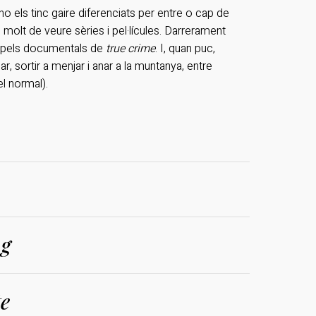
o els tinc gaire diferenciats per entre o cap de
molt de veure sèries i pel·lícules. Darrerament
 pels documentals de
true crime
. I, quan puc,
ar, sortir a menjar i anar a la muntanya, entre
el normal).
ng
te