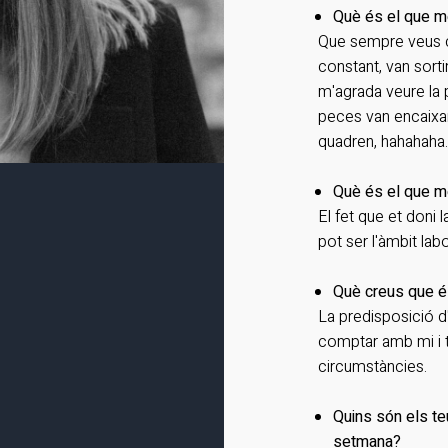
Què és el que mé
Que sempre veus c
constant, van sort
m'agrada veure la
peces van encaixa
quadren, hahahaha
Què és el que mé
El fet que et doni 
pot ser l'àmbit lab
Què creus que és
La predisposició d
comptar amb mi i t
circumstàncies.
Quins són els te
setmana?