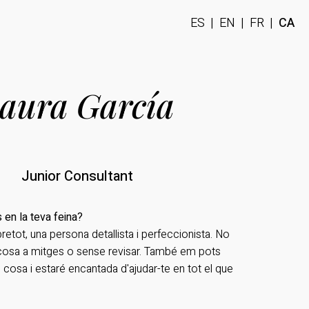
ES
|
EN
|
FR
|
CA
aura García
Junior Consultant
 en la teva feina?
etot, una persona detallista i perfeccionista. No
 cosa a mitges o sense revisar. També em pots
cosa i estaré encantada d'ajudar-te en tot el que