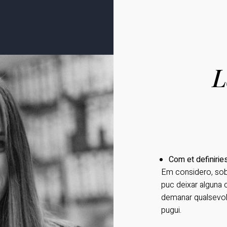
L
Com et definiries
Em considero, sobr
puc deixar alguna
demanar qualsevol 
pugui.